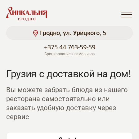
Х
И
Н
Гродно
,
ул. Урицкого, 5
К
А
+375 44 763-59-59
Л
Ь
Бронирование и самовывоз
Н
Я
Грузия с доставкой на дом!
Г
Л
Вы можете забрать блюда из нашего
А
ресторана самостоятельно или
В
Н
заказать удобную доставку через
А
сервис
Я